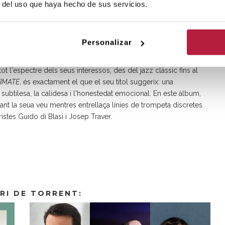
r del uso que haya hecho de sus servicios.
 amistat amb tots ells, referències absolutes per a la llavors
artit escenari amb altres llegendes com Milton Nascimento,
Personalizar
palding i Jo-Jo Dt., qui també la va convidar a participar en
t l'espectre dels seus interessos, des del jazz clàssic fins al
TIMATE
, és exactament el que el seu títol suggerix: una
 subtilesa, la calidesa i l'honestedat emocional. En este àlbum,
itzant la seua veu mentres entrellaça línies de trompeta discretes
stes Guido di Blasi i Josep Traver.
RI DE TORRENT: