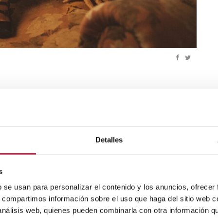
 de portes, taquilla i cafeteria des d'una
 als concerts es realitzarà per la porta situada al costat de la
Detalles
ENTA EL SEU ÚLTIM DISC,
INTIMATE
, AL CAPDAVANT
s
En 2011, amb 16 anys i havent-se donat a conéixer en l'escena
b se usan para personalizar el contenido y los anuncios, ofrecer
 com a solista en el quintet que va compartir amb Joan
s, compartimos información sobre el uso que haga del sitio web 
incy Jones, qui va dir d'ella que tocava la trompeta com Harry
 análisis web, quienes pueden combinarla con otra información q
e a més cantava com Billie Holiday. Jones no ho deia només