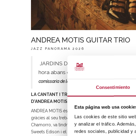
ANDREA MOTIS GUITAR TRIO
JAZZ PANORAMA 2026
JARDINS DE L'HORT DE TRÉNOR. Obertura
hora abans de l'inici dels concerts.
L'accés
comissaria de la Policia Local.
Veure mapa
Consentimiento
LA CANTANT I TROMPETISTA BARCELONINA PRES
D'ANDREA MOTIS GUITAR TRIO
Esta página web usa cookie
ANDREA MOTIS és cantant, trompetista i saxofonista. 
Las cookies de este sitio we
gràcies al seu treball amb la Sant Andreu Jazz Band i
y analizar el tráfico. Ademá
Chamorro, va tindre l'oportunitat de treballar amb Qu
redes sociales, publicidad y
Sweets Edison i el saxo alt com Johnny Hodges, i qu