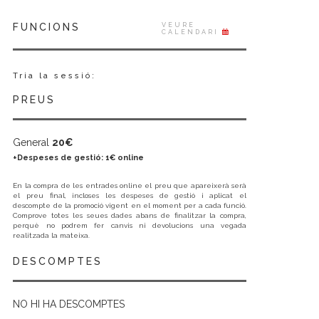
FUNCIONS
VEURE
CALENDARI
Tria la sessió:
PREUS
General
20€
+Despeses de gestió:
1€ online
En la compra de les entrades online el preu que apareixerà serà
el preu final, incloses les despeses de gestió i aplicat el
descompte de la promoció vigent en el moment per a cada funció.
Comprove totes les seues dades abans de finalitzar la compra,
perquè no podrem fer canvis ni devolucions una vegada
realitzada la mateixa.
DESCOMPTES
NO HI HA DESCOMPTES