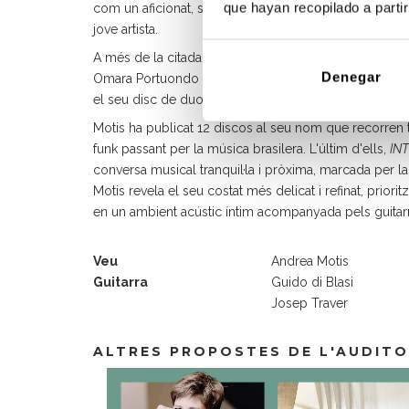
que hayan recopilado a parti
com un aficionat, sinó com a músic que havia compartit
jove artista.
A més de la citada col·laboració amb Jones, ha comp
Denegar
Omara Portuondo i Bona Vista Social Club, Esperanza S
el seu disc de duos
Notes for the future
.
Motis ha publicat 12 discos al seu nom que recorren to
funk passant per la música brasilera. L'últim d'ells,
IN
conversa musical tranquil·la i pròxima, marcada per la
Motis revela el seu costat més delicat i refinat, prior
en un ambient acústic íntim acompanyada pels guitarri
Veu
Andrea Motis
Guitarra
Guido di Blasi
Josep Traver
ALTRES PROPOSTES DE L'AUDITO