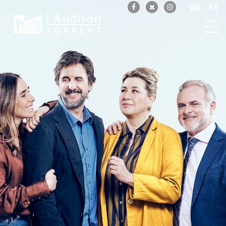
VAL
ES