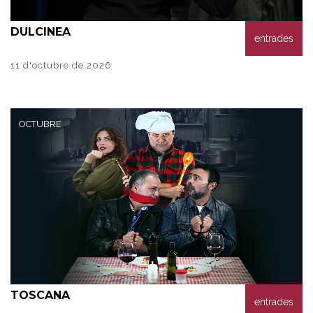
D
ULCINEA
entrades
11 d'octubre de 2026
OCTUBRE
T
OSCANA
entrades