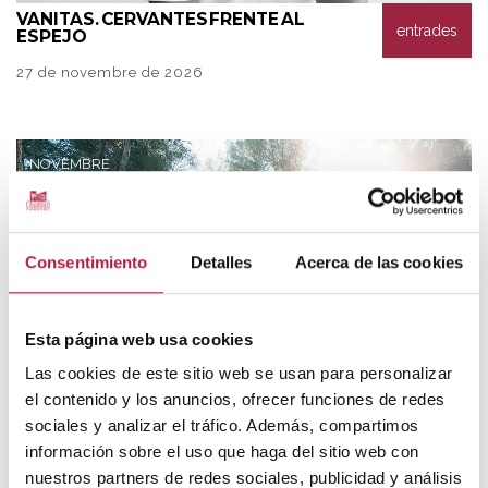
VANITAS.
CERVANTES FRENTE AL
entrades
ESPEJO
27 de novembre de 2026
NOVEMBRE
Consentimiento
Detalles
Acerca de las cookies
Esta página web usa cookies
Las cookies de este sitio web se usan para personalizar
el contenido y los anuncios, ofrecer funciones de redes
sociales y analizar el tráfico. Además, compartimos
ANDREU
VALOR. ELS CAMINS QUE
entrades
ELEGIM
información sobre el uso que haga del sitio web con
nuestros partners de redes sociales, publicidad y análisis
28 de novembre de 2026