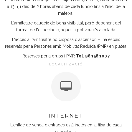
a 13 h, i des de 2 hores abans de cada funció fins a l'inici de la
mateixa.
L'amfiteatre gaudeix de bona visibilitat, però depenent del
format de l'espectacle, aquesta pot veure's afectada.
L'accés a l'amfiteatre no disposa d'ascensor. Hi ha espais
reservats per a Persones amb Mobilitat Reduïda (PMR) en platea.
Reserves per a grups i PMR
Tel. 96 158 10 77
LOCALITZACIÓ
INTERNET
L'enllaç de venda d'entrades està inclòs en la fitxa de cada
espectacle.