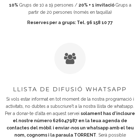
10%
Grups de 10 a 19 persones /
20% + 1 invitació
Grups a
partir de 20 persones (només en taquilla)
Reserves per a grups:
Tel. 96 158 10 77
LLISTA DE DIFUSIÓ WHATSAPP
Si vols estar informat en tot moment de la nostra programació i
activitats, no dubtes a subscriure't a la nostra llista de whatsapp.
Per a donar-te d'alta en aquest servei
solament has d'incloure
el nostre número
626047987
en la teua agenda de
contactes del mòbil
i enviar-nos un whatsapp amb el teu
nom, cognoms i la paraula TORRENT
. Serà possible