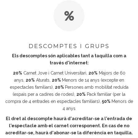
DESCOMPTES I GRUPS
Els descomptes són aplicables tant a taquilla com a
través d'internet:
20%
Carnet Jove i Carnet Universitari,
20%
Majors de 60
anys,
20%
Aturats,
20%
Menors de 14 anys (excepte en
espectacles familiars),
20%
Persones amb mobilitat reduïda
(espais per a cadires de rodes),
20%
Pack familiar (per la
compra de 4 entrades en espectacles familiars),
50%
Menors de
4 anys
El dret al descompte haurà d'acreditar-se a l'entrada de
l'espectacle amb el carnet corresponent. En cas de no
acreditar-se, haurà d'abonar-se la diferència en taquilla.