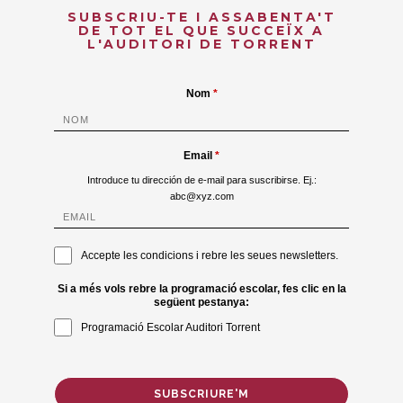
SUBSCRIU-TE I ASSABENTA'T
DE TOT EL QUE SUCCEÏX A
L'AUDITORI DE TORRENT
Nom
Email
Introduce tu dirección de e-mail para suscribirse. Ej.:
abc@xyz.com
Accepte les condicions i rebre les seues newsletters.
Si a més vols rebre la programació escolar, fes clic en la
següent pestanya:
Programació Escolar Auditori Torrent
SUBSCRIURE'M