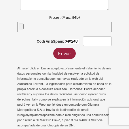
Fitxer: (Max. 3Mb)
Codi AntiSpam:
Enviar
Al hacer click en Enviar acepto expresamente el tratamiento de mis
datos personales con la finalidad de resolver la solicitud de
información o consulta que nos hayas realizado en la web del
Auditori de Torrent. La legitimación para el tratamiento se basa en la
propia solicitud o consulta realizada. Derechos: Podrá acceder,
rectificar y suprimir los datos facilitados, así como ejercer otros
derechos, tal y como se explica en la
información adicional
que
podrá ver en la Web, poniéndose en contacto con Olympia
Metropolitana S.A. a través de la dirección de email
info@olympiametropolitana.com o bien dirigiendo una comunicación
por escrito a C/ Maestro Clavé, 1 piso 3 pta 8 46001 Valencia
acompañada de una fotocopia de su DNI.