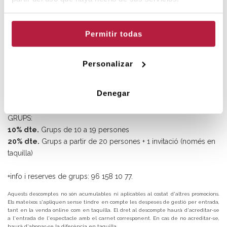
DESCOMPTES
Permitir todas
DESCOMPTES GENERALS:
20% dte.
Carnet Jove, Carnet Universitari, Menors de 14 anys
20% dte.
Majors de 60 anys
Personalizar
20% dte.
Aturats
20% dte.
Persones amb movilitat reduïda
Denegar
50% dte.
Menors de 4 anys
GRUPS:
10% dte.
Grups de 10 a 19 persones
20% dte.
Grups a partir de 20 persones + 1 invitació (només en
taquilla)
+info i reserves de grups: 96 158 10 77.
Aquests descomptes no són acumulables ni aplicables al costat d'altres promocions.
Els mateixos s'apliquen sense tindre en compte les despeses de gestió per entrada,
tant en la venda online com en taquilla. El dret al descompte haurà d'acreditar-se
a l'entrada de l'espectacle amb el carnet corresponent. En cas de no acreditar-se,
haurà d'abonar-se la diferència en taquilla.