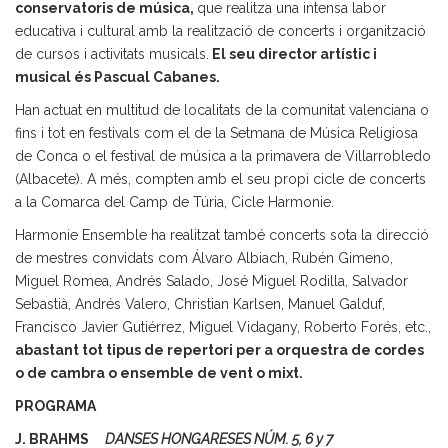
conservatoris de música,
que realitza una intensa labor
educativa i cultural amb la realització de concerts i organització
de cursos i activitats musicals.
El seu director artístic i
musical és Pascual Cabanes.
Han actuat en multitud de localitats de la comunitat valenciana o
fins i tot en festivals com el de la Setmana de Música Religiosa
de Conca o el festival de música a la primavera de Villarrobledo
(Albacete). A més, compten amb el seu propi cicle de concerts
a la Comarca del Camp de Túria, Cicle Harmonie.
Harmonie Ensemble ha realitzat també concerts sota la direcció
de mestres convidats com Álvaro Albiach, Rubén Gimeno,
Miguel Romea, Andrés Salado, José Miguel Rodilla, Salvador
Sebastià, Andrés Valero, Christian Karlsen, Manuel Galduf,
Francisco Javier Gutiérrez, Miguel Vidagany, Roberto Forés, etc.,
abastant tot tipus de repertori per a orquestra de cordes
o de cambra o ensemble de vent o mixt.
PROGRAMA
J. BRAHMS
DANSES HONGARESES NÚM. 5, 6 y 7