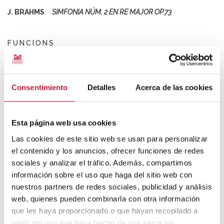
J. BRAHMS
SIMFONIA NÚM. 2 EN RE MAJOR OP.73
FUNCIONS
VEURE CALENDARI
Tria la sessió:
Consentimiento
Detalles
Acerca de las cookies
PREUS
Esta página web usa cookies
Pati de butaques
12
€
Las cookies de este sitio web se usan para personalizar
Amfiteatre 12
€
+Gastos de gestión:
1€ online
el contenido y los anuncios, ofrecer funciones de redes
sociales y analizar el tráfico. Además, compartimos
En la compra de les entrades online el preu que apareixerà serà el preu final,
información sobre el uso que haga del sitio web con
incloses les despeses de gestió i aplicat el descompte de la promoció vigent en el
moment per a cada funció. Comprove totes les seues dades abans de finalitzar la
nuestros partners de redes sociales, publicidad y análisis
compra, perquè no podrem fer canvis ni devolucions una vegada realitzada la
mateixa.
web, quienes pueden combinarla con otra información
que les haya proporcionado o que hayan recopilado a
partir del uso que haya hecho de sus servicios.