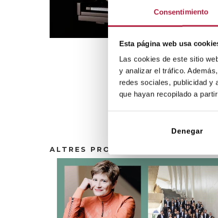
Consentimiento
Esta página web usa cookie
Las cookies de este sitio we
y analizar el tráfico. Ademá
redes sociales, publicidad y
Vicente Antequera
que hayan recopilado a parti
Raúl Junquera
Carlos Amat
Matthew Baker
Denegar
ALTRES PROPOSTES DE L'AUDITO