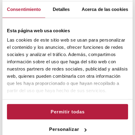
Consentimiento
Detalles
Acerca de las cookies
Esta página web usa cookies
THE SWORD IN THE STONE
Las cookies de este sitio web se usan para personalizar
Face2Face Theatre
el contenido y los anuncios, ofrecer funciones de redes
sociales y analizar el tráfico. Además, compartimos
información sobre el uso que haga del sitio web con
Estem l'any 726 i Anglaterra busca desesperadament un líder.
nuestros partners de redes sociales, publicidad y análisis
Arthur es converteix en Rei quan extrau la mítica espasa
web, quienes pueden combinarla con otra información
Excalibur d'una pedra. A partir de llavors ha de veure-li-les amb
que les haya proporcionado o que hayan recopilado a
la malvada Morgan Le Fay (la seua germanastra) que vol
partir del uso que haya hecho de sus servicios.
arrabassar-li el poder. D'altra banda, Gwynevere, la nova esposa
d'Arthur, sap on trobar el famós Sant Greal que donarà vida
eterna al primer que ho trobe. Morgan rapta a Gwynevere i amb
Permitir todas
l'ajuda dels seus cavallers (uns afortunats membres del públic) i
el mag Merlín, Arthur es va en cerca del Sant Greal. Segueix-nos
en aquesta desternillante aventura per a saber qui ho trobarà
Personalizar
primer.