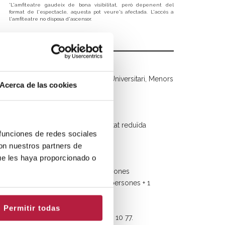
*L'amfiteatre gaudeix de bona visibilitat, però depenent del
format de l'espectacle, aquesta pot veure's afectada. L'accés a
l'amfiteatre no disposa d'ascensor.
DESCOMPTES
DESCOMPTES GENERALS:
20% dte.
Carnet Jove, Carnet Universitari, Menors
Acerca de las cookies
de 14 anys
20% dte.
Majors de 60 anys
20% dte.
Aturats
20% dte.
Persones amb mobilitat reduïda
 funciones de redes sociales
50% dte.
Menors de 4 anys
con nuestros partners de
ue les haya proporcionado o
GRUPS:
10% dte.
Grups de 10 a 19 persones
20% dte.
Grups a partir de 20 persones + 1
invitació (només en taquilla)
Permitir todas
+info i reserves de grups: 96 158 10 77.