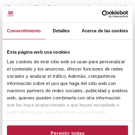
L'Orquestra de l'Horta Sud actuarà sota la direcció del catedràtic
del Reial Conservatori de Madrid, Juan Luis Martínez, qui ha triat
un repertori que combina temes clàssics amb populars en el
que promet ser una trobada emocionant.
Consentimiento
Detalles
Acerca de las cookies
Durada
90min.
Esta página web usa cookies
FUNCIONS
Las cookies de este sitio web se usan para personalizar
VEURE CALENDARI
el contenido y los anuncios, ofrecer funciones de redes
sociales y analizar el tráfico. Además, compartimos
información sobre el uso que haga del sitio web con
Tria la sessió:
nuestros partners de redes sociales, publicidad y análisis
PREUS
web, quienes pueden combinarla con otra información
que les haya proporcionado o que hayan recopilado a
Pati de butaques
10
€
partir del uso que haya hecho de sus servicios.
Amfiteatre*
10
€
+Despeses de gestió:
1€ online
Permitir todas