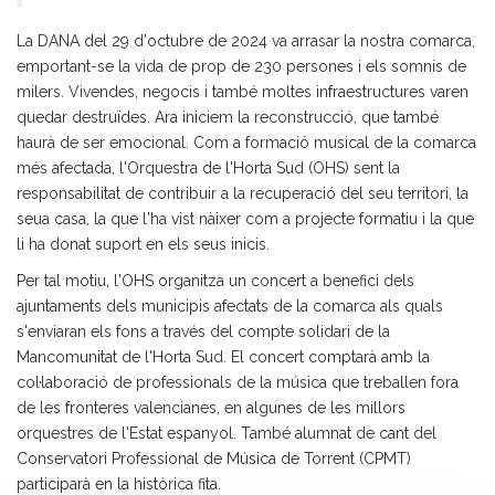
La DANA del 29 d'octubre de 2024 va arrasar la nostra comarca,
emportant-se la vida de prop de 230 persones i els somnis de
milers. Vivendes, negocis i també moltes infraestructures varen
quedar destruïdes. Ara iniciem la reconstrucció, que també
haurà de ser emocional. Com a formació musical de la comarca
més afectada, l'Orquestra de l'Horta Sud (OHS) sent la
responsabilitat de contribuir a la recuperació del seu territori, la
seua casa, la que l'ha vist nàixer com a projecte formatiu i la que
li ha donat suport en els seus inicis.
Per tal motiu, l'OHS organitza un concert a benefici dels
ajuntaments dels municipis afectats de la comarca als quals
s'enviaran els fons a través del compte solidari de la
Mancomunitat de l'Horta Sud. El concert comptarà amb la
col·laboració de professionals de la música que treballen fora
de les fronteres valencianes, en algunes de les millors
orquestres de l'Estat espanyol. També alumnat de cant del
Conservatori Professional de Música de Torrent (CPMT)
participarà en la històrica fita.