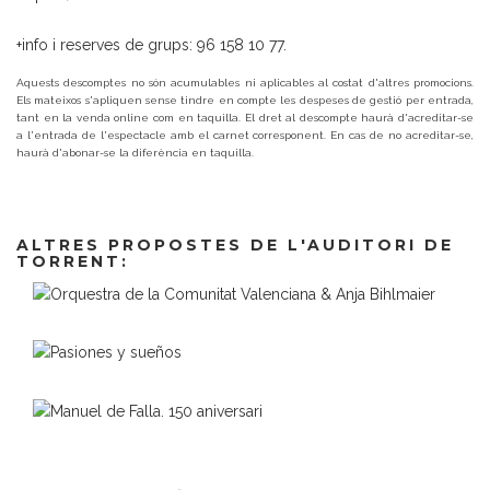
+info i reserves de grups: 96 158 10 77.
Aquests descomptes no són acumulables ni aplicables al costat d'altres promocions.
Els mateixos s'apliquen sense tindre en compte les despeses de gestió per entrada,
tant en la venda online com en taquilla. El dret al descompte haurà d'acreditar-se
a l'entrada de l'espectacle amb el carnet corresponent. En cas de no acreditar-se,
haurà d'abonar-se la diferència en taquilla.
ALTRES PROPOSTES DE L'AUDITORI DE
TORRENT: