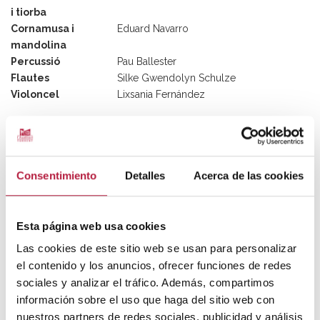
i tiorba
Cornamusa i
Eduard Navarro
mandolina
Percussió
Pau Ballester
Flautes
Silke Gwendolyn Schulze
Violoncel
Lixsania Fernández
FUNCIONS
VEURE CALENDARI
Consentimiento
Detalles
Acerca de las cookies
Tria la sessió:
Esta página web usa cookies
PREUS
Las cookies de este sitio web se usan para personalizar
el contenido y los anuncios, ofrecer funciones de redes
Pati de butaques
12€
sociales y analizar el tráfico. Además, compartimos
Amfiteatre
12€
información sobre el uso que haga del sitio web con
+Gastos de gestión:
1€ online
nuestros partners de redes sociales, publicidad y análisis