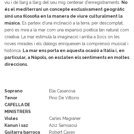
viu i de llarg a llarg del seu mig centenar d'enregistraments.
No
és el mediterrani un concepte exclusivament geogràfic
sinó una filosofia en la manera de viure culturalment la
música.
Es parteix d'una inclinació a la terra, per descomptat,
però es mira a la mar com una expansió poètica tan natural com
creativa. La mar estimula la imaginació i arriba a llocs on les
noves mirades i els diàlegs enriqueixen la comprensió musical i
històrica.
La mar ens porta en aquesta ocasió a Itàlia i, en
particular, a Nàpols, on esclaten els sentiments en moltes
direccions.
Soprano
Elia Casanova
Tenor
Pino De Vittorio
CAPELLA DE
MINISTRERS
Violes
Carles Magraner
Kanun i saz
Aziz Samsaoui
Guitarra barroca
Robert Cases