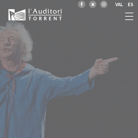
VAL
ES