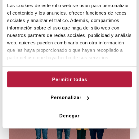
Tria la sessió:
Las cookies de este sitio web se usan para personalizar
el contenido y los anuncios, ofrecer funciones de redes
PREUS
sociales y analizar el tráfico. Además, compartimos
información sobre el uso que haga del sitio web con
nuestros partners de redes sociales, publicidad y análisis
web, quienes pueden combinarla con otra información
DESCOMPTES
que les haya proporcionado o que hayan recopilado a
partir del uso que haya hecho de sus servicios.
ALTRES PROPOSTES DE L'AUDITORI DE
Permitir todas
TORRENT:
Personalizar
Denegar