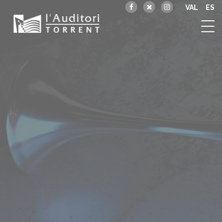
VAL
ES