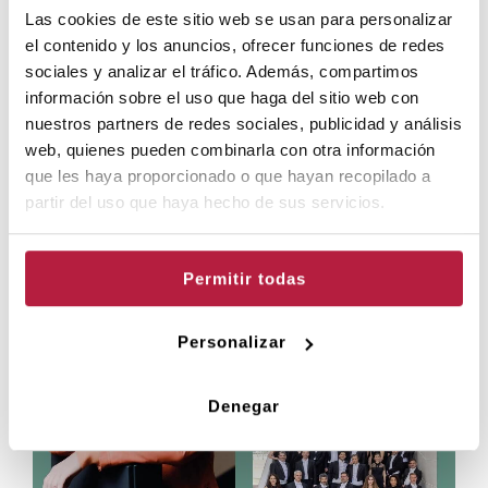
Tria la sessió:
Las cookies de este sitio web se usan para personalizar
el contenido y los anuncios, ofrecer funciones de redes
PREUS
sociales y analizar el tráfico. Además, compartimos
información sobre el uso que haga del sitio web con
nuestros partners de redes sociales, publicidad y análisis
web, quienes pueden combinarla con otra información
DESCOMPTES
que les haya proporcionado o que hayan recopilado a
partir del uso que haya hecho de sus servicios.
ALTRES PROPOSTES DE L'AUDITORI DE
Permitir todas
TORRENT:
Personalizar
Denegar