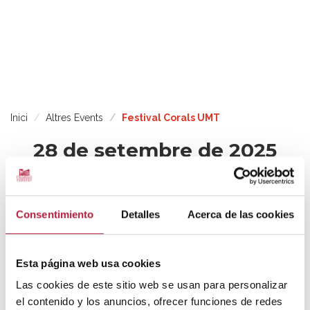
Inici
Altres Events
Festival Corals UMT
28 de setembre de 2025
FESTIVAL CORALS UMT
Consentimiento
Detalles
Acerca de las cookies
UNIÓ MUSICAL DE TORRENT
Esta página web usa cookies
Las cookies de este sitio web se usan para personalizar
el contenido y los anuncios, ofrecer funciones de redes
Entrada gratuïta. Entrega d'invitacions en l'horari habitual de