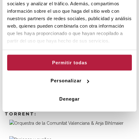
taquilla a partir del dijous 25 de setembre.
sociales y analizar el tráfico. Además, compartimos
información sobre el uso que haga del sitio web con
nuestros partners de redes sociales, publicidad y análisis
web, quienes pueden combinarla con otra información
que les haya proporcionado o que hayan recopilado a
partir del uso que haya hecho de sus servicios.
Permitir todas
FUNCIONS
Personalizar
Diumenge 28 de setembre de 2025 - 11.30h
Denegar
ALTRES PROPOSTES DE L'AUDITORI DE
TORRENT: