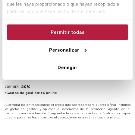
percusión
que les haya proporcionado o que hayan recopilado a
Batería
Tico Porcar
partir del uso que haya hecho de sus servicios.
Permitir todas
FUNCIONES
VER CALENDARIO
Personalizar
Elige la sesión:
Denegar
PRECIOS
General
20€
+Gastos de gestión:
1€ online
Al comprar las entradas online el precio que aparecerá será el precio final, incluidos
los gastos de gestión y aplicado el descuento de la promoción vigente en el
momento para cada función. Compruebe todos sus datos antes de finalizar la compra,
pues no podremos hacer cambios ni devoluciones una vez realizada la misma.