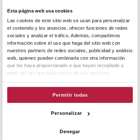
FUNCIONS
Esta página web usa cookies
VEURE CALENDARI
Las cookies de este sitio web se usan para personalizar
el contenido y los anuncios, ofrecer funciones de redes
Tria la sessió:
sociales y analizar el tráfico. Además, compartimos
información sobre el uso que haga del sitio web con
PREUS
nuestros partners de redes sociales, publicidad y análisis
web, quienes pueden combinarla con otra información
que les haya proporcionado o que hayan recopilado a
partir del uso que haya hecho de sus servicios.
DESCOMPTES
Permitir todas
ALTRES PROPOSTES DE L'AUDITORI DE
TORRENT:
Personalizar
Denegar