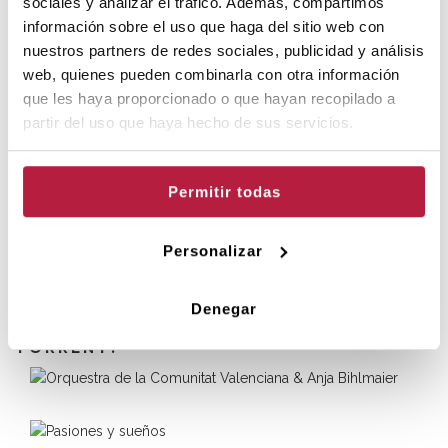
sociales y analizar el tráfico. Además, compartimos
Entrada gratuïta. Entrega d'invitacions als alumnes al C.P.M.T.
información sobre el uso que haga del sitio web con
nuestros partners de redes sociales, publicidad y análisis
web, quienes pueden combinarla con otra información
que les haya proporcionado o que hayan recopilado a
partir del uso que haya hecho de sus servicios.
FUNCIONS
Permitir todas
jueves 18 de diciembre de 2025 - 19 h
Personalizar
Denegar
ALTRES PROPOSTES DE L'AUDITORI DE
TORRENT: