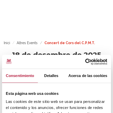
Inici
Altres Events
Concert de Cors del C.P.M.T.
18 de desembre de 2025
CONCERT DE CORS DEL C.P.M.T.
Consentimiento
Detalles
Acerca de las cookies
Esta página web usa cookies
Organitza: CONSERVATORI PROFESSIONAL
Las cookies de este sitio web se usan para personalizar
DE MÚSICA DE TORRENT
el contenido y los anuncios, ofrecer funciones de redes