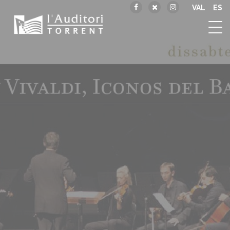
VAL
ES