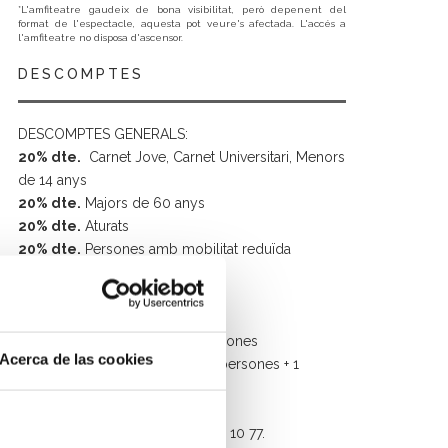
*L'amfiteatre gaudeix de bona visibilitat, però depenent del
format de l'espectacle, aquesta pot veure's afectada. L'accés a
l'amfiteatre no disposa d'ascensor.
DESCOMPTES
DESCOMPTES GENERALS:
20% dte.
Carnet Jove, Carnet Universitari, Menors
de 14 anys
20% dte.
Majors de 60 anys
20% dte.
Aturats
20% dte.
Persones amb mobilitat reduïda
50% dte.
Menors de 4 anys
GRUPS:
10% dte.
Grups de 10 a 19 persones
Acerca de las cookies
20% dte.
Grups a partir de 20 persones + 1
invitació (només en taquilla)
+info i reserves de grups: 96 158 10 77.