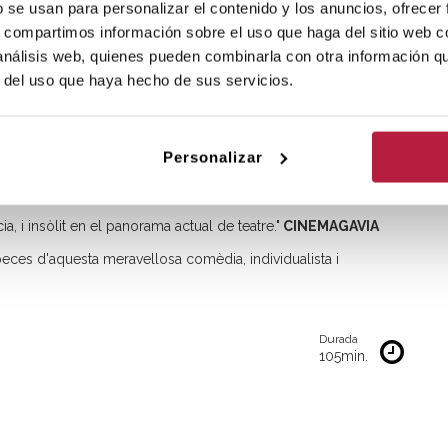
b se usan para personalizar el contenido y los anuncios, ofrecer
s, compartimos información sobre el uso que haga del sitio web 
 análisis web, quienes pueden combinarla con otra información q
er fins a l'últim minut. El perfecte equilibre entre l'humor,
r del uso que haya hecho de sus servicios.
agnètica i captivadora en un personatge femení apassionant."
Personalizar
at, fa un tomb sorprenent al desenllaç de la trama."
TEATRO
ia, i insòlit en el panorama actual de teatre."
CINEMAGAVIA
peces d'aquesta meravellosa comèdia, individualista i
Durada
105min.