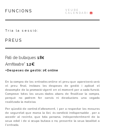
FUNCIONS
VEURE
CALENDARI
Tria la sessió:
PREUS
Pati de butaques
18
€
Amfiteatre*
12
€
+Despeses de gestió:
1€ online
En la compra de les entrades online el preu que apareixerà serà
el preu final, incloses les despeses de gestió i aplicat el
descompte de la promoció vigent en el moment per a cada funció.
Comprove totes les seues dades abans de finalitzar la compra,
perquè no podrem fer canvis ni devolucions una vegada
realitzada la mateixa.
Per qüestió de control d'aforament, i per a respectar les mesures
de seguretat que marca la llei, és condició indispensable , per a
accedir al recinte, que tota persona, independentment de la
seua edat i de si ocupa butaca o no, presente la seua localitat a
l'entrada.