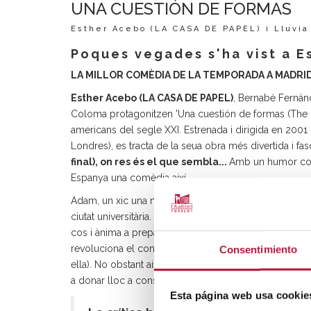
UNA CUESTIÓN DE FORMAS
Esther Acebo (LA CASA DE PAPEL) i Lluvi
Poques vegades s'ha vist a E
LA MILLOR COMÈDIA DE LA TEMPORADA A MADRI
Esther Acebo
(LA CASA DE PAPEL)
, Bernabé Fernán
Coloma protagonitzen 'Una cuestión de formas (The 
americans del segle XXI. Estrenada i dirigida en 2001 
Londres), es tracta de la seua obra més divertida i fas
final), on res és el que sembla...
Amb un humor corr
Espanya una comèdia així...
Adam, un xic una mica avorrit i anodí, treballa en les
ciutat universitària. Un dia coneix a Evelyn, una atrac
cos i ànima a preparar el projecte final per a la seua 
revoluciona el convencional món d'Adam (el qual esta
Consentimiento
ella). No obstant això, la seua transformació física i e
a donar lloc a conseqüències inesperades per a tots.
Esta página web usa cookie