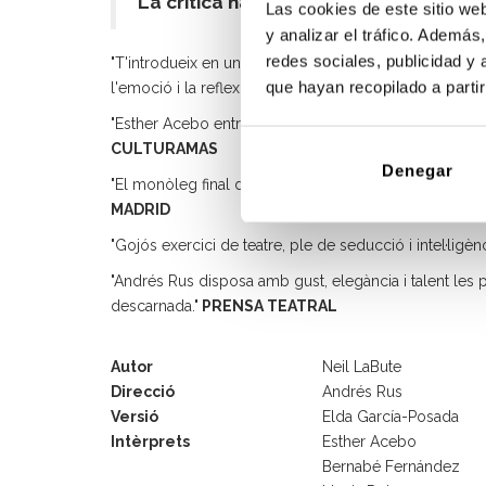
La crítica ha dicho:
Las cookies de este sitio we
y analizar el tráfico. Ademá
redes sociales, publicidad y
"T'introdueix en una atmosfera captivadora des del prim
que hayan recopilado a parti
l'emoció i la reflexió."
MÁS ESCENA
"Esther Acebo entrega una interpretació corrosiva, m
CULTURAMAS
Denegar
"El monòleg final d'Esther Acebo magistralment execut
MADRID
"Gojós exercici de teatre, ple de seducció i intel·ligènc
"Andrés Rus disposa amb gust, elegància i talent les 
descarnada."
PRENSA TEATRAL
Autor
Neil LaBute
Direcció
Andrés Rus
Versió
Elda García-Posada
Intèrprets
Esther Acebo
Bernabé Fernández