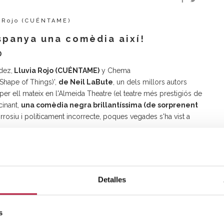
a Rojo (CUÉNTAME)
spanya una comèdia així!
D
dez,
Lluvia Rojo
(CUÉNTAME)
y Chema
Shape of Things)',
de Neil LaBute
, un dels millors autors
per ell mateix en l'Almeida Theatre (el teatre més prestigiós de
cinant,
una comèdia negra brillantíssima (de sorprenent
osiu i políticament incorrecte, poques vegades s'ha vist a
 seues estones lliures com a vigilant d'un museu en una xicoteta
tiva temperamental i transgressora estudiant d'art entregada en
tesi. Tots dos inicien una intensa relació amorosa que
rà disposat a canviar qualsevol tret de la seua persona per
Detalles
mocional no tardarà a afectar la seua amistat amb Jenny i Philip i
s