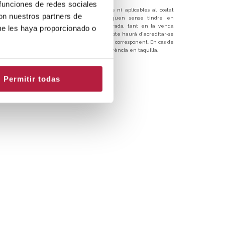
 funciones de redes sociales
Aquests descomptes no són acumulables ni aplicables al costat
con nuestros partners de
d'altres promocions. Els mateixos s'apliquen sense tindre en
compte les despeses de gestió per entrada, tant en la venda
ue les haya proporcionado o
online com en taquilla. El dret al descompte haurà d'acreditar-se
a l'entrada de l'espectacle amb el carnet corresponent. En cas de
no acreditar-se, haurà d'abonar-se la diferència en taquilla.
Permitir todas